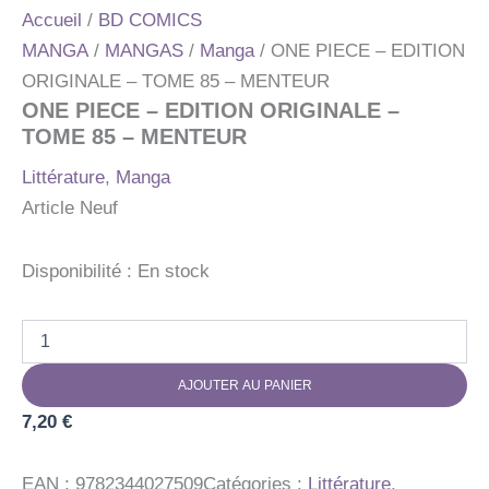
Accueil
/
BD COMICS
MANGA
/
MANGAS
/
Manga
/ ONE PIECE – EDITION
ORIGINALE – TOME 85 – MENTEUR
ONE PIECE – EDITION ORIGINALE –
TOME 85 – MENTEUR
Littérature
,
Manga
Article Neuf
Disponibilité :
En stock
quantité
de
ONE
AJOUTER AU PANIER
PIECE
-
7,20
€
EDITION
ORIGINALE
-
EAN :
9782344027509
Catégories :
Littérature
,