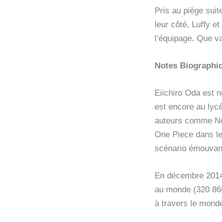
Pris au piège suit
leur côté, Luffy 
l’équipage. Que va
Notes Biographiq
Eiichiro Oda est n
est encore au lyc
auteurs comme Nob
One Piece dans l
scénario émouvant 
En décembre 2014,
au monde (320 866
à travers le mond