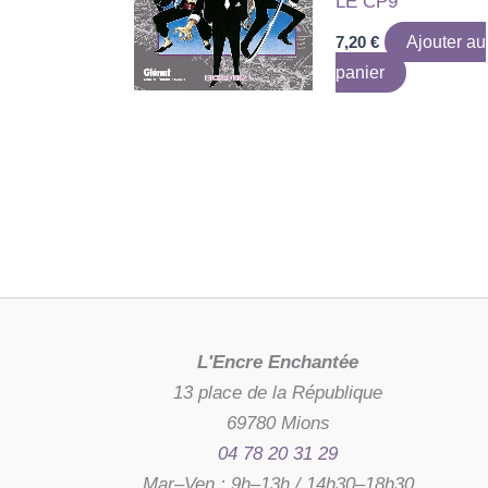
LE CP9
7,20
€
Ajouter au
panier
L'Encre Enchantée
13 place de la République
69780 Mions
04 78 20 31 29
Mar–Ven : 9h–13h / 14h30–18h30