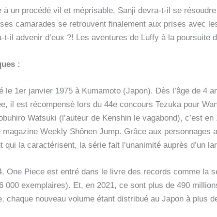
e à un procédé vil et méprisable, Sanji devra-t-il se résoudre
et ses camarades se retrouvent finalement aux prises avec 
-t-il advenir d’eux ?! Les aventures de Luffy à la poursuite 
ues :
é le 1er janvier 1975 à Kumamoto (Japon). Dès l’âge de 4 an
ée, il est récompensé lors du 44e concours Tezuka pour Want
uhiro Watsuki (l’auteur de Kenshin le vagabond), c’est en 1
e magazine Weekly Shônen Jump. Grâce aux personnages at
qui la caractérisent, la série fait l’unanimité auprès d’un lar
 One Piece est entré dans le livre des records comme la sé
 000 exemplaires). Et, en 2021, ce sont plus de 490 millio
e, chaque nouveau volume étant distribué au Japon à plus de