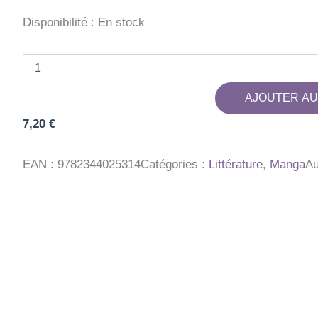
Disponibilité :
En stock
quantité
de
ONE
AJOUTER AU
PIECE
-
7,20
€
EDITION
ORIGINALE
-
EAN :
9782344025314
Catégories :
Littérature
,
Manga
Au
TOME
84
-
LUFFY
VERSUS
SANJI