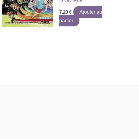
D’UN ROI
7,20
€
Ajouter au
panier