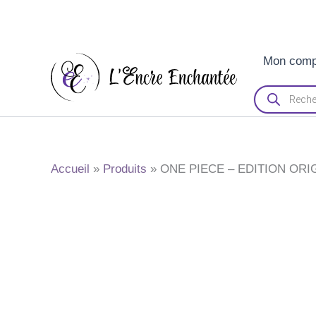
Aller
Mon comp
au
contenu
Recherche
de
produits
Accueil
Produits
ONE PIECE – EDITION ORI