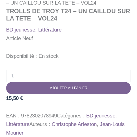
– UN CAILLOU SUR LA TETE – VOL24
TROLLS DE TROY T24 – UN CAILLOU SUR
LA TETE – VOL24
BD jeunesse
,
Littérature
Article Neuf
Disponibilité :
En stock
quantité
de
TROLLS
AJOUTER AU PANIER
DE
TROY
15,50
€
T24
-
UN
EAN :
9782302078949
Catégories :
BD jeunesse
,
CAILLOU
Littérature
Auteurs :
Christophe Arleston
,
Jean-Louis
SUR
Mourier
LA