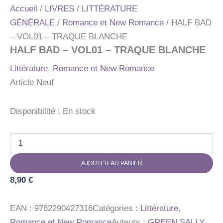
Accueil
/
LIVRES
/
LITTÉRATURE
GÉNÉRALE
/
Romance et New Romance
/ HALF BAD
– VOL01 – TRAQUE BLANCHE
HALF BAD – VOL01 – TRAQUE BLANCHE
Littérature
,
Romance et New Romance
Article Neuf
Disponibilité :
En stock
quantité
de
HALF
AJOUTER AU PANIER
BAD
-
8,90
€
VOL01
-
TRAQUE
EAN :
9782290427316
Catégories :
Littérature
,
BLANCHE
Romance et New Romance
Auteurs :
GREEN SALLY