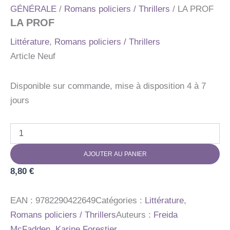
GÉNÉRALE
/
Romans policiers / Thrillers
/ LA PROF
LA PROF
Littérature
,
Romans policiers / Thrillers
Article Neuf
Disponible sur commande, mise à disposition 4 à 7
jours
quantité
de
LA
AJOUTER AU PANIER
PROF
8,80
€
EAN :
9782290422649
Catégories :
Littérature
,
Romans policiers / Thrillers
Auteurs :
Freida
McFadden
,
Karine Forestier