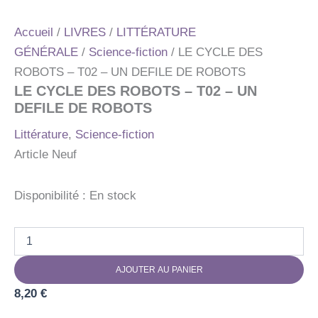
Accueil
/
LIVRES
/
LITTÉRATURE
GÉNÉRALE
/
Science-fiction
/ LE CYCLE DES
ROBOTS – T02 – UN DEFILE DE ROBOTS
LE CYCLE DES ROBOTS – T02 – UN
DEFILE DE ROBOTS
Littérature
,
Science-fiction
Article Neuf
Disponibilité :
En stock
quantité
de
LE
AJOUTER AU PANIER
CYCLE
DES
8,20
€
ROBOTS