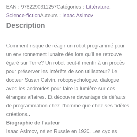
-
T02
EAN :
9782290311257
Catégories :
Littérature
,
-
Science-fiction
Auteurs :
Isaac Asimov
UN
Description
DEFILE
DE
ROBOTS
Comment risque de réagir un robot programmé pour
un environnement lunaire dès lors qu’il se retrouve
égaré sur Terre? Un robot peut-il mentir à un procès
pour préserver les intérêts de son utilisateur? Le
docteur Susan Calvin, robopsychologue, dialogue
avec les androïdes pour faire la lumière sur ces
étranges affaires. Et découvre davantage de défauts
de programmation chez l’homme que chez ses fidèles
créations..
Biographie de l’auteur
Isaac Asimov, né en Russie en 1920. Les cycles