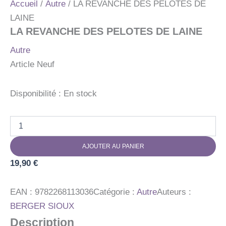
Accueil
/
Autre
/ LA REVANCHE DES PELOTES DE
LAINE
LA REVANCHE DES PELOTES DE LAINE
Autre
Article Neuf
Disponibilité :
En stock
quantité
de
LA
AJOUTER AU PANIER
REVANCHE
DES
19,90
€
PELOTES
DE
LAINE
EAN :
9782268113036
Catégorie :
Autre
Auteurs :
BERGER SIOUX
Description