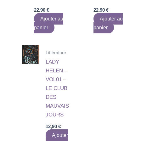
22,90
€
22,90
€
Ajouter au
Ajouter au
panier
panier
Littérature
LADY
HELEN –
VOL01 –
LE CLUB
DES
MAUVAIS
JOURS
12,90
€
Ajouter