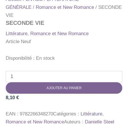
GÉNÉRALE
/
Romance et New Romance
/ SECONDE
VIE
SECONDE VIE
Littérature
,
Romance et New Romance
Article Neuf
Disponibilité :
En stock
quantité
de
SECONDE
AJOUTER AU PANIER
VIE
8,10
€
EAN :
9782266348270
Catégories :
Littérature
,
Romance et New Romance
Auteurs :
Danielle Steel