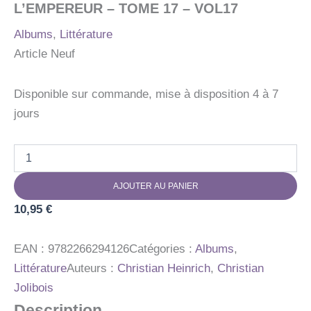
L’EMPEREUR – TOME 17 – VOL17
Albums
,
Littérature
Article Neuf
Disponible sur commande, mise à disposition 4 à 7
jours
quantité
de
LES
AJOUTER AU PANIER
P'TITES
POULES
10,95
€
ET
L'OEUF
DE
EAN :
9782266294126
Catégories :
Albums
,
L'EMPEREUR
Littérature
Auteurs :
Christian Heinrich
,
Christian
-
Jolibois
TOME
17
Description