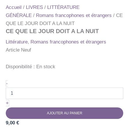
Accueil
/
LIVRES
/
LITTÉRATURE
GÉNÉRALE
/
Romans francophones et étrangers
/ CE
QUE LE JOUR DOIT A LA NUIT
CE QUE LE JOUR DOIT A LA NUIT
Littérature
,
Romans francophones et étrangers
Article Neuf
Disponibilité :
En stock
quantité
-
de
CE
QUE
+
LE
JOUR
AJOUTER AU PANIER
DOIT
9,00
A
€
LA