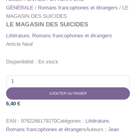
GÉNÉRALE
/
Romans francophones et étrangers
/ LE
MAGASIN DES SUICIDES
LE MAGASIN DES SUICIDES
Littérature
,
Romans francophones et étrangers
Article Neuf
Disponibilité :
En stock
quantité
de
LE
AJOUTER AU PANIER
MAGASIN
DES
6,40
€
SUICIDES
EAN :
9782266179270
Catégories :
Littérature
,
Romans francophones et étrangers
Auteurs :
Jean