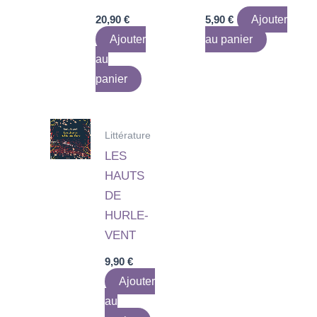
20,90
€
5,90
€
Ajouter
Ajouter
au panier
au
panier
Littérature
LES
HAUTS
DE
HURLE-
VENT
9,90
€
Ajouter
au