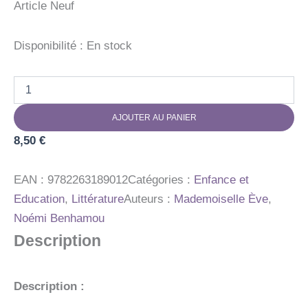
Article Neuf
Disponibilité :
En stock
quantité
de
MON
AJOUTER AU PANIER
P'TIT
CAHIER
8,50
€
GERER
LES
CRISES
EAN :
9782263189012
Catégories :
Enfance et
Education
,
Littérature
Auteurs :
Mademoiselle Ève
,
Noémi Benhamou
Description
Description :