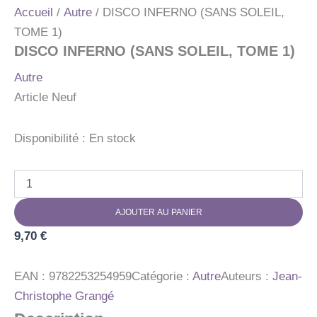
Accueil
/
Autre
/ DISCO INFERNO (SANS SOLEIL,
TOME 1)
DISCO INFERNO (SANS SOLEIL, TOME 1)
Autre
Article Neuf
Disponibilité :
En stock
quantité
de
DISCO
AJOUTER AU PANIER
INFERNO
(SANS
9,70
€
SOLEIL,
TOME
1)
EAN :
9782253254959
Catégorie :
Autre
Auteurs :
Jean-
Christophe Grangé