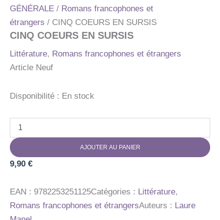
GÉNÉRALE
/
Romans francophones et
étrangers
/ CINQ COEURS EN SURSIS
CINQ COEURS EN SURSIS
Littérature
,
Romans francophones et étrangers
Article Neuf
Disponibilité :
En stock
quantité
de
CINQ
AJOUTER AU PANIER
COEURS
EN
9,90
€
SURSIS
EAN :
9782253251125
Catégories :
Littérature
,
Romans francophones et étrangers
Auteurs :
Laure
Manel