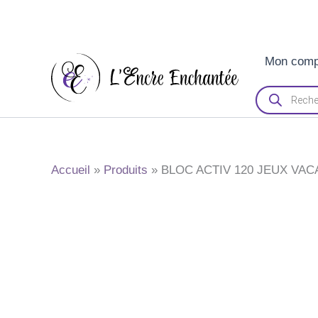
Aller
Mon comp
au
contenu
Recherche
de
produits
Accueil
Produits
BLOC ACTIV 120 JEUX VA