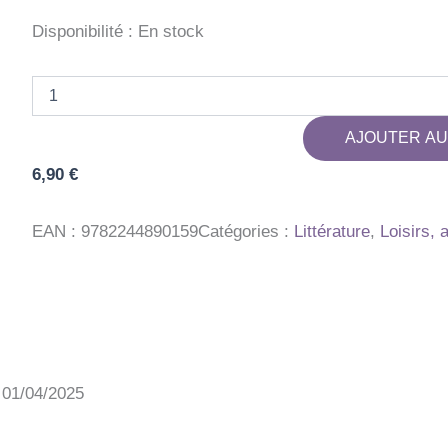
Disponibilité :
En stock
quantité
de
BLOC
AJOUTER AU
ACTIV
120
6,90
€
JEUX
VACANCES
EAN :
9782244890159
Catégories :
Littérature
,
Loisirs, 
: 01/04/2025