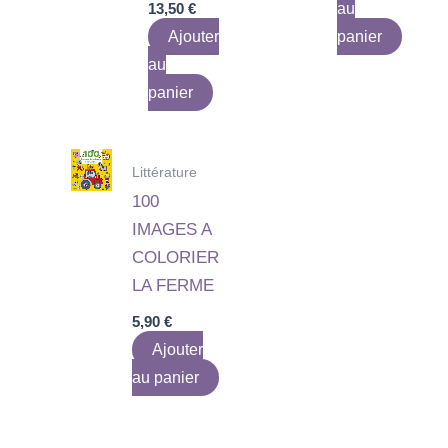
13,50
€
au
Ajouter
panier
au
panier
Littérature
100
IMAGES A
COLORIER
LA FERME
5,90
€
Ajouter
au panier