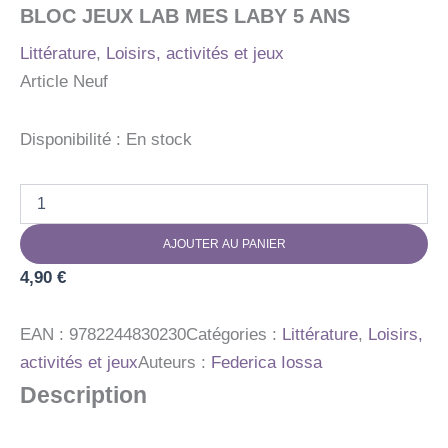
BLOC JEUX LAB MES LABY 5 ANS
Littérature
,
Loisirs, activités et jeux
Article Neuf
Disponibilité :
En stock
quantité
de
BLOC
AJOUTER AU PANIER
JEUX
LAB
4,90
€
MES
LABY
5
EAN :
9782244830230
Catégories :
Littérature
,
Loisirs,
ANS
activités et jeux
Auteurs :
Federica Iossa
Description