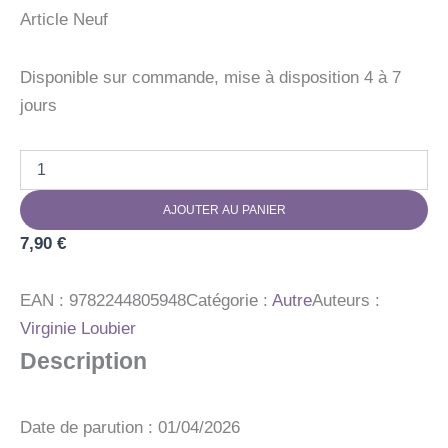
Article Neuf
Disponible sur commande, mise à disposition 4 à 7
jours
quantité
de
CHERCHE
AJOUTER AU PANIER
ET
TROUVE
7,90
€
DANS
LE
JARD
EAN :
9782244805948
Catégorie :
Autre
Auteurs :
Virginie Loubier
Description
Date de parution : 01/04/2026