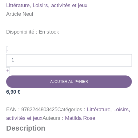
Littérature
,
Loisirs, activités et jeux
Article Neuf
Disponibilité :
En stock
quantité
-
de
GND
LIVRE
+
JEUX
CHERCHE
AJOUTER AU PANIER
TRO
6,90
5
€
A
EAN :
9782244803425
Catégories :
Littérature
,
Loisirs,
activités et jeux
Auteurs :
Matilda Rose
Description