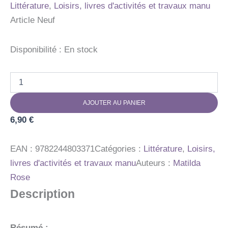
Littérature
,
Loisirs, livres d'activités et travaux manu
Article Neuf
Disponibilité :
En stock
quantité
de
LIVRE
AJOUTER AU PANIER
JEUX
CHERCHE
6,90
€
TROUVE
DINO
EAN :
9782244803371
Catégories :
Littérature
,
Loisirs,
livres d'activités et travaux manu
Auteurs :
Matilda
Rose
Description
Résumé :