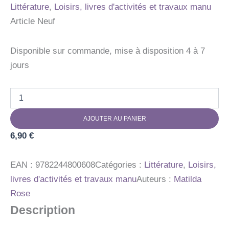
Littérature
,
Loisirs, livres d'activités et travaux manu
Article Neuf
Disponible sur commande, mise à disposition 4 à 7
jours
quantité
de
LIVRE
AJOUTER AU PANIER
JEUX
ENIGMES
6,90
€
VISUELLES
EAN :
9782244800608
Catégories :
Littérature
,
Loisirs,
livres d'activités et travaux manu
Auteurs :
Matilda
Rose
Description