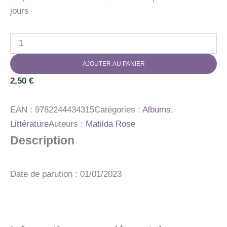
jours
quantité
de
MINICONTE
AJOUTER AU PANIER
CHAT
BOTTE
2,50
€
EAN :
9782244434315
Catégories :
Albums
,
Littérature
Auteurs :
Matilda Rose
Description
Date de parution : 01/01/2023