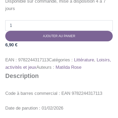
Disponible sur commande, mise à disposition 4 à 7
jours
quantité
de
PREMIER
AJOUTER AU PANIER
CHER
ET
6,90
€
TR
A
LA
EAN :
9782244317113
Catégories :
Littérature
,
Loisirs,
FERME
activités et jeux
Auteurs :
Matilda Rose
Description
Code à barres commercial : EAN 9782244317113
Date de parution : 01/02/2026