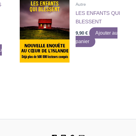
Autre
S
LES ENFANTS QUI
BLESSENT
9,90
€
Ajouter au
panier
u