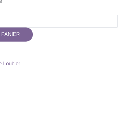
s
 PANIER
e Loubier