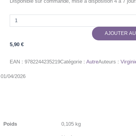
Disponible sur commande, mise à disposition 4 à 7 jour
quantité
de
AUTO
AJOUTER AU
PTIT
AMIS
5,90
€
AU
PAYS
DES
EAN :
9782244235219
Catégorie :
Autre
Auteurs :
Virgini
LIC
: 01/04/2026
Poids
0,105 kg