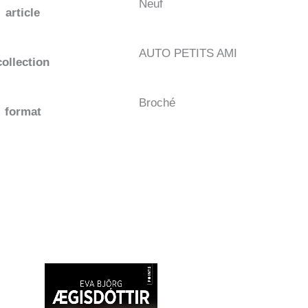
Neuf
article
AUTO PETITS AMI
collection
Broché
format