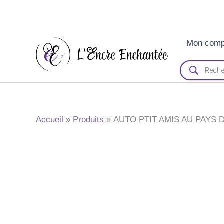
Aller
Mon comp
au
contenu
Recherche
de
produits
Accueil
Produits
AUTO PTIT AMIS AU PAYS 