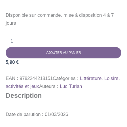
Disponible sur commande, mise à disposition 4 à 7
jours
quantité
de
EN
AJOUTER AU PANIER
AUTO
RAC
5,90
€
LE
LAPIN
DE
EAN :
9782244218151
Catégories :
Littérature
,
Loisirs,
PAQUES
activités et jeux
Auteurs :
Luc Turlan
Description
Date de parution : 01/03/2026