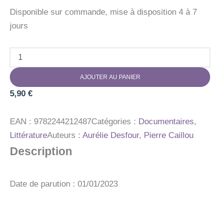
Disponible sur commande, mise à disposition 4 à 7
jours
quantité
de
DOCS
AJOUTER AU PANIER
POUR
GRANDIR
5,90
€
CHEVAL
PONEY
EAN :
9782244212487
Catégories :
Documentaires
,
Littérature
Auteurs :
Aurélie Desfour
,
Pierre Caillou
Description
Date de parution : 01/01/2023