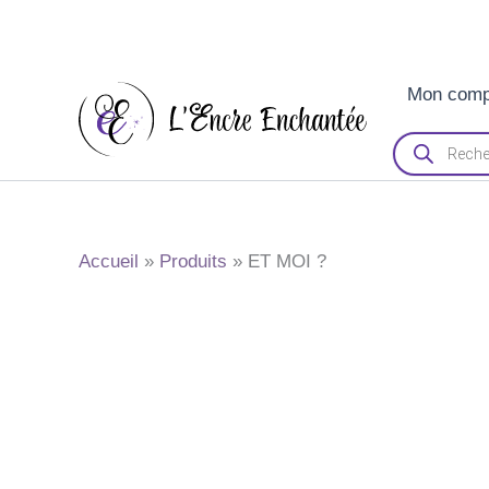
Aller
Mon comp
au
contenu
Recherche
de
produits
Accueil
Produits
ET MOI ?