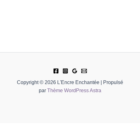
Copyright © 2026 L'Encre Enchantée | Propulsé
par
Thème WordPress Astra
quantité
ur commande, mise à disposition 4 à 7 jours
de