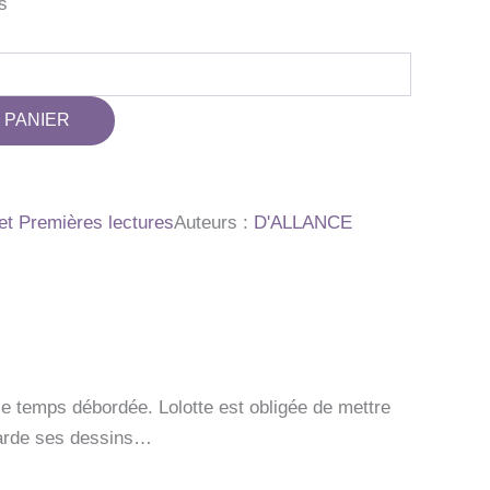
s
 PANIER
t Premières lectures
Auteurs :
D'ALLANCE
le temps débordée. Lolotte est obligée de mettre
egarde ses dessins…