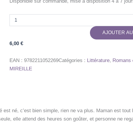
Disponible sur commande, mise à disposition 4 à 7 jour
quantité
de
ET
AJOUTER AU
MOI
?
6,00
€
EAN :
9782211052269
Catégories :
Littérature
,
Romans e
MIREILLE
 est né, c’est bien simple, rien ne va plus. Maman est tout 
seule, elle attend des heures son goûter, et personne ne r