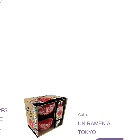
e
PFS
Autre
E
UN RAMEN A
E
TOKYO