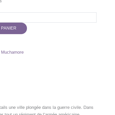
s
 PANIER
t Muchamore
ils une ville plongée dans la guerre civile. Dans
ser tout un régiment de l’armée américaine.