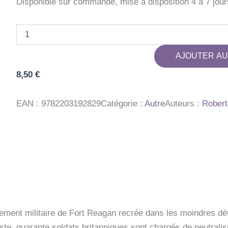
Disponible sur commande, mise à disposition 4 à 7 jour
quantité
de
CHERUB
AJOUTER AU
-
T10
8,50
€
-
CHERUB
-
EAN :
9782203192829
Catégorie :
Autre
Auteurs :
Rober
MISSION
10
:
LE
GRAND
JEU
ment militaire de Fort Reagan recrée dans les moindres déta
iste, quarante soldats britanniques sont chargés de neutrali