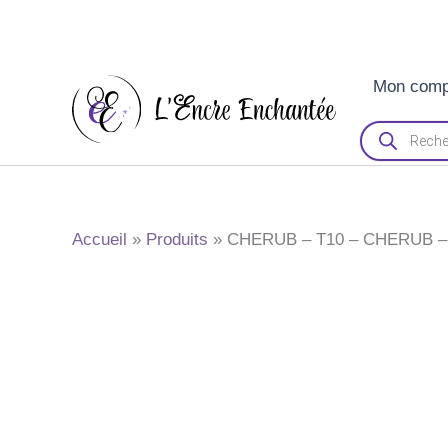
Aller
Mon comp
au
contenu
Recherche
de
produits
Accueil
Produits
CHERUB – T10 – CHERUB –