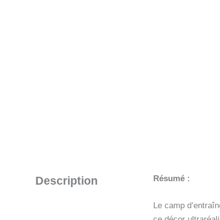
Résumé :
Description
Le camp d’entraîne
ce décor ultraréal