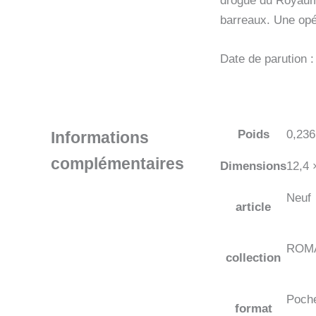
drogue du Royaume
barreaux. Une opé
Date de parution 
Poids
0,236
Informations
complémentaires
Dimensions
12,4 
Neuf
article
ROM
collection
Poch
format