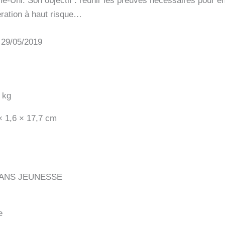
-Uni. Son objectif : réunir les preuves nécessaires pour en
ration à haut risque…
: 29/05/2019
 kg
× 1,6 × 17,7 cm
ANS JEUNESSE
e