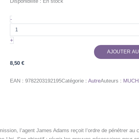
Disponibilité :
En stock
quantité
-
de
CHERUB
-
+
T02
-
AJOUTER AU
CHERUB
-
8,50
€
MISSION
2
:
EAN :
9782203192195
Catégorie :
Autre
Auteurs :
MUCH
TRAFIC
ission, l’agent James Adams reçoit l’ordre de pénétrer au c