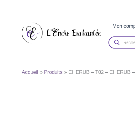
Aller
Mon comp
au
contenu
Recherche
de
produits
Accueil
Produits
CHERUB – T02 – CHERUB – 