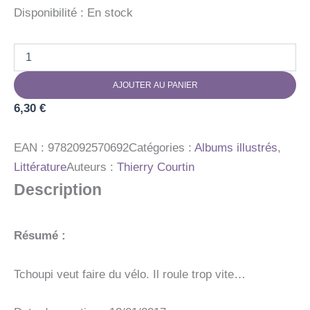
Disponibilité :
En stock
quantité
de
LES
AJOUTER AU PANIER
ALBUMS
T'CHOUPI
6,30
€
-
T'CHOUPI
FAIT
EAN :
9782092570692
Catégories :
Albums illustrés
,
DU
Littérature
Auteurs :
Thierry Courtin
VELO
Description
Résumé :
Tchoupi veut faire du vélo. Il roule trop vite…