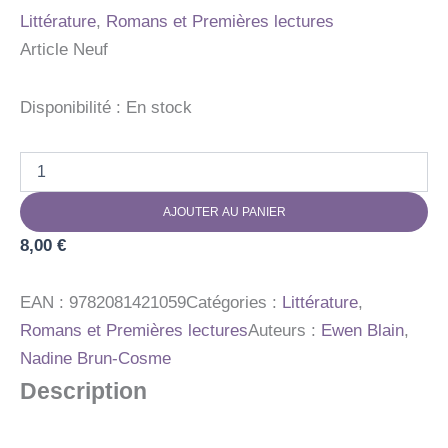
Littérature
,
Romans et Premières lectures
Article Neuf
Disponibilité :
En stock
quantité
de
LE
AJOUTER AU PANIER
CLUB
DES
8,00
€
DYS
-
LE
EAN :
9782081421059
Catégories :
Littérature
,
TONTON
Romans et Premières lectures
Auteurs :
Ewen Blain
,
DE
Nadine Brun-Cosme
LEON
Description