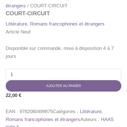
étrangers
/ COURT-CIRCUIT
COURT-CIRCUIT
Littérature
,
Romans francophones et étrangers
Article Neuf
Disponible sur commande, mise à disposition 4 à 7
jours
quantité
de
COURT-
AJOUTER AU PANIER
CIRCUIT
22,00
€
EAN :
9782080499875
Catégories :
Littérature
,
Romans francophones et étrangers
Auteurs :
HAAS