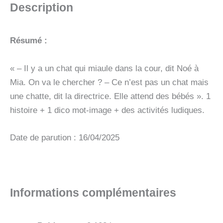
CHATS
Description
-
NIVEAU
2
Résumé :
« – Il y a un chat qui miaule dans la cour, dit Noé à
Mia. On va le chercher ? – Ce n’est pas un chat mais
une chatte, dit la directrice. Elle attend des bébés ». 1
histoire + 1 dico mot-image + des activités ludiques.
Date de parution : 16/04/2025
Informations complémentaires