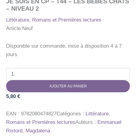
JE SUIS EN CP – T44 – LES BEBES CHATS
– NIVEAU 2
Littérature
,
Romans et Premières lectures
Article Neuf
Disponible sur commande, mise à disposition 4 à 7
jours
quantité
de
JE
AJOUTER AU PANIER
SUIS
EN
5,80
€
CP
-
T44
EAN :
9782080474827
Catégories :
Littérature
,
-
Romans et Premières lectures
Auteurs :
Emmanuel
LES
Ristord
,
Magdalena
BEBES