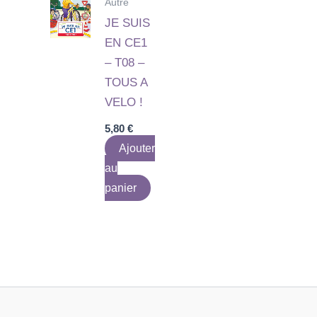
Autre
JE SUIS
EN CE1
– T08 –
TOUS A
VELO !
5,80
€
Ajouter
au
panier