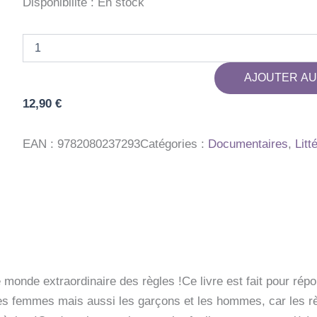
Disponibilité :
En stock
quantité
de
TOUT
AJOUTER AU
SUR
LES
12,90
€
REGLES
!
EAN :
9782080237293
Catégories :
Documentaires
,
Litt
monde extraordinaire des règles !Ce livre est fait pour rép
 les femmes mais aussi les garçons et les hommes, car les rè