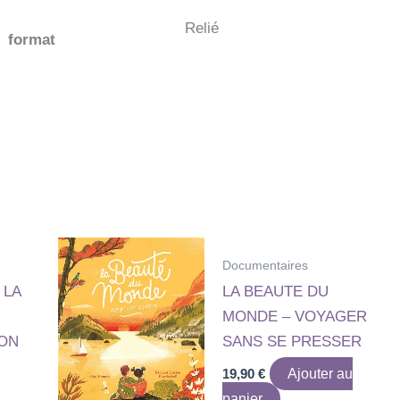
Relié
format
Documentaires
 LA
LA BEAUTE DU
MONDE – VOYAGER
ION
SANS SE PRESSER
19,90
€
Ajouter au
panier