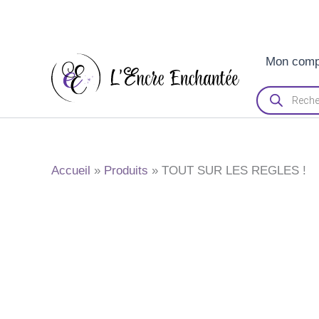
Aller
Mon comp
au
contenu
Recherche
de
produits
Accueil
Produits
TOUT SUR LES REGLES !