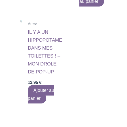
au panier
Autre
IL Y A UN
HIPPOPOTAME
DANS MES
TOILETTES ! –
MON DROLE
DE POP-UP
13,95
€
Ajouter au
panier