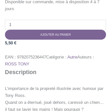
Disponible sur commande, mise à disposition 4 à 7
jours
quantité
de
LAVE-
AJOUTER AU PANIER
TOI
LES
5,50
€
MAINS
!
EAN :
9782075236447
Catégorie :
Autre
Auteurs :
ROSS TONY
Description
L’importance de la propreté illustrée avec humour par
Tony Ross.
Quand on a éternué, joué dehors, caressé un chien…
il faut se laver les mains ! Mais pourquoi ?