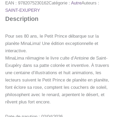
ILLUSTREE
EAN :
9782075230162
Catégorie :
Autre
Auteurs :
INTERACTIVE
SAINT-EXUPERY
-
Description
GRAPHISME
ET
ILLUSTRATIONS
DE
Pour ses 80 ans, le Petit Prince débarque sur la
MINALIMA
planète MinaLima! Une édition exceptionnelle et
interactive.
MinaLima réimagine le livre culte d’Antoine de Saint-
Exupéry dans sa patte colorée et inventive. À travers
une centaine d’illustrations et huit animations, les
lecteurs suivent le Petit Prince de planète en planète,
font éclore sa rose, comptent les couchers de soleil,
philosophent avec le renard, arpentent le désert, et
rêvent plus fort encore.
Date de parution : 02/04/2026