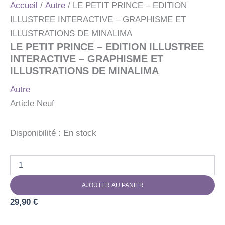
Accueil
/
Autre
/ LE PETIT PRINCE – EDITION
ILLUSTREE INTERACTIVE – GRAPHISME ET
ILLUSTRATIONS DE MINALIMA
LE PETIT PRINCE – EDITION ILLUSTREE
INTERACTIVE – GRAPHISME ET
ILLUSTRATIONS DE MINALIMA
Autre
Article Neuf
Disponibilité :
En stock
quantité
de
LE
AJOUTER AU PANIER
PETIT
PRINCE
29,90
€
-
EDITION