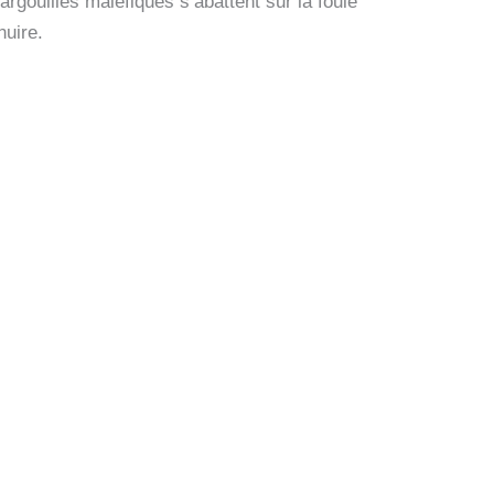
gouilles maléfiques s’abattent sur la foule
uire.