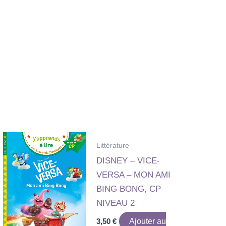
Littérature
DISNEY – VICE-
VERSA – MON AMI
BING BONG, CP
NIVEAU 2
3,50
€
Ajouter au