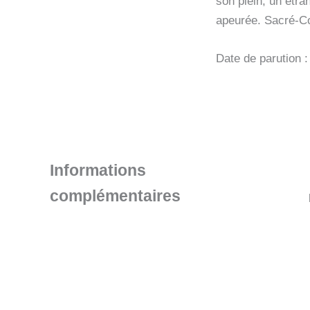
son plein, un étr
apeurée. Sacré-Co
Date de parution :
Informations
complémentaires