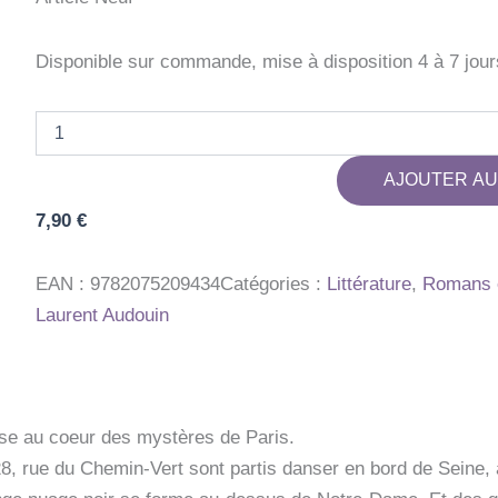
Disponible sur commande, mise à disposition 4 à 7 jour
quantité
de
LES
AJOUTER AU
AVENTURES
FANTASTIQUES
7,90
€
DE
SACRE-
COEUR
EAN :
9782075209434
Catégories :
Littérature
,
Romans e
-
Laurent Audouin
T05
-
LES
GARGOUILLES
DE
NOTRE-
se au coeur des mystères de Paris.
DAME
8, rue du Chemin-Vert sont partis danser en bord de Seine, au