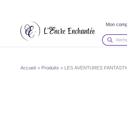
Aller
Mon comp
au
contenu
Recherche
de
produits
Accueil
Produits
LES AVENTURES FANTASTI