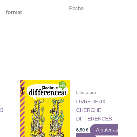
Poche
format
Littérature
LIVRE JEUX
AS
CHERCHE
DIFFERENCES
6,90
€
Ajouter au