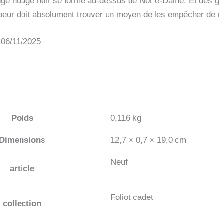
ange nuage noir se forme au-dessus de Notre-Dame. Et des gar
eur doit absolument trouver un moyen de les empêcher de n
 06/11/2025
Poids
0,116 kg
Dimensions
12,7 × 0,7 × 19,0 cm
Neuf
article
Foliot cadet
collection