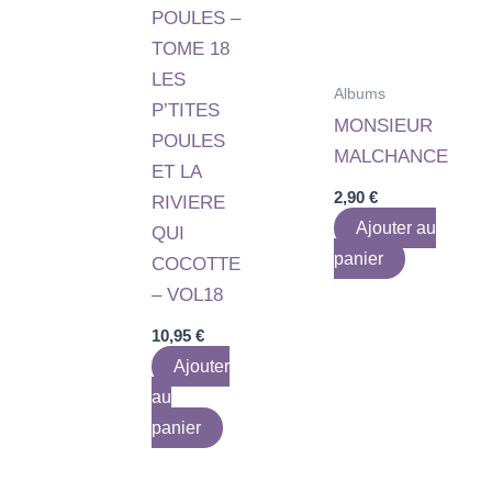
POULES –
TOME 18
LES
Albums
P’TITES
MONSIEUR
POULES
MALCHANCE
ET LA
2,90
€
RIVIERE
Ajouter au
QUI
panier
COCOTTE
– VOL18
10,95
€
Ajouter
au
panier