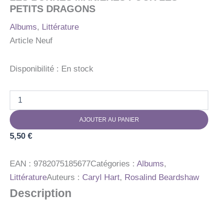
PETITS DRAGONS
Albums
,
Littérature
Article Neuf
Disponibilité :
En stock
quantité
de
LES
AJOUTER AU PANIER
BONNES
MANIERES
5,50
€
POUR
LES
PETITS
EAN :
9782075185677
Catégories :
Albums
,
DRAGONS
Littérature
Auteurs :
Caryl Hart
,
Rosalind Beardshaw
Description