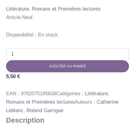
Littérature
,
Romans et Premières lectures
Article Neuf
Disponibilité :
En stock
quantité
de
COMMENT
AJOUTER AU PANIER
RATATINER
LES
5,50
€
CAUCHEMARS
?
EAN :
9782075185639
Catégories :
Littérature
,
Romans et Premières lectures
Auteurs :
Catherine
Leblanc
,
Roland Garrigue
Description