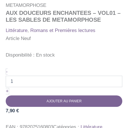
METAMORPHOSE
AUX DOUCEURS ENCHANTEES – VOL01 –
LES SABLES DE METAMORPHOSE
Littérature
,
Romans et Premières lectures
Article Neuf
Disponibilité :
En stock
quantité
-
de
AUX
DOUCEURS
+
ENCHANTEES
-
AJOUTER AU PANIER
VOL01
7,90
-
€
LES
SABLES
EAN :
9782075160803
Catégories :
Littérature
,
DE