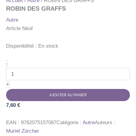
Accueil
/
Autre
/ ROBIN DES GRAFFS
ROBIN DES GRAFFS
Autre
Article Neuf
Disponibilité :
En stock
quantité
-
de
ROBIN
DES
+
GRAFFS
AJOUTER AU PANIER
7,60
€
EAN :
9782075157087
Catégorie :
Autre
Auteurs :
Muriel Zürcher