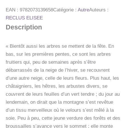
PATURAGES
-
EAN :
9782073139658
Catégorie :
Autre
Auteurs :
ET
RECLUS ELISEE
AUTRES
Description
HISTOIRES
D'UNE
MONTAGNE
« Bientôt aussi les arbres se mettent de la fête. En
bas, sur les premières pentes, ce sont les arbres
fruitiers qui, peu de semaines après s’être
débarrassés de la neige de l’hiver, se recouvrent
d’une autre neige, celle de leurs fleurs. Plus haut, les
châtaigniers, les hêtres, les arbustes divers, se
couvrent de leurs feuilles d’un vert tendre ; du jour au
lendemain, on dirait que la montagne s’est revêtue
d’un tissu merveilleux où le velours s’est mêlé à la
soie. Peu à peu, cette jeune verdure des forêts et des
broussailles s’avance vers le sommet ; elle monte