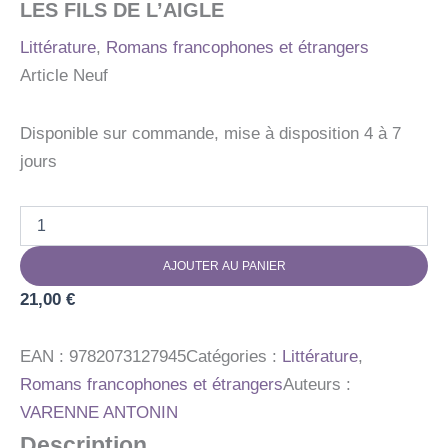
LES FILS DE L’AIGLE
Littérature
,
Romans francophones et étrangers
Article Neuf
Disponible sur commande, mise à disposition 4 à 7
jours
quantité
de
LES
AJOUTER AU PANIER
FILS
DE
21,00
€
L'AIGLE
EAN :
9782073127945
Catégories :
Littérature
,
Romans francophones et étrangers
Auteurs :
VARENNE ANTONIN
Description