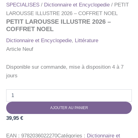
SPECIALISES
/
Dictionnaire et Encyclopedie
/ PETIT
LAROUSSE ILLUSTRE 2026 – COFFRET NOEL
PETIT LAROUSSE ILLUSTRE 2026 –
COFFRET NOEL
Dictionnaire et Encyclopedie
,
Littérature
Article Neuf
Disponible sur commande, mise à disposition 4 à 7
jours
quantité
de
PETIT
AJOUTER AU PANIER
LAROUSSE
ILLUSTRE
39,95
€
2026
-
COFFRET
EAN :
9782036022270
Catégories :
Dictionnaire et