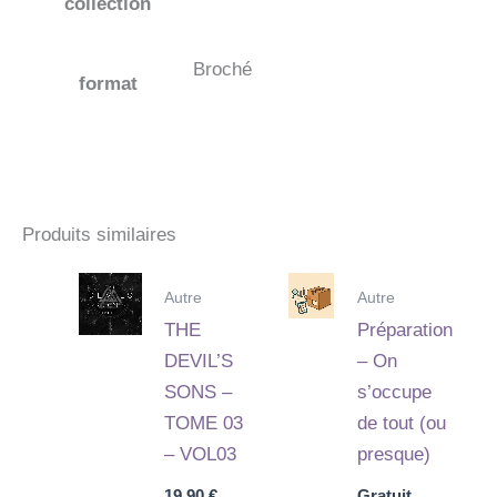
collection
Broché
format
Produits similaires
Autre
Autre
THE
Préparation
DEVIL’S
– On
SONS –
s’occupe
TOME 03
de tout (ou
– VOL03
presque)
19,90
€
Gratuit