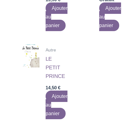
Ajouter
Ajouter
au
au
panier
panier
Autre
LE
PETIT
PRINCE
14,50
€
Ajouter
au
panier