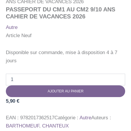
ANS CAHIER DE VACANCES 2026
PASSEPORT DU CM1 AU CM2 9/10 ANS
CAHIER DE VACANCES 2026
Autre
Article Neuf
Disponible sur commande, mise à disposition 4 à 7
jours
quantité
de
PASSEPORT
AJOUTER AU PANIER
DU
CM1
5,90
€
AU
CM2
9/10
EAN :
9782017362517
Catégorie :
Autre
Auteurs :
ANS
BARTHOMEUF
,
CHANTEUX
CAHIER