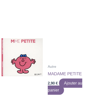
Autre
MADAME PETITE
2,90
€
Ajouter au
panier