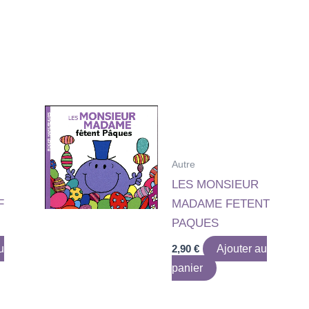
Autre
LES MONSIEUR
F
MADAME FETENT
PAQUES
u
2,90
€
Ajouter au
panier