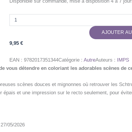
Disponible sur commande, mise à disposition 4 à 7 jour
quantité
de
LES
AJOUTER AU
SCHTROUMPFS
-
9,95
€
PAUSE
DOUCEUR
-
EAN :
9782017351344
Catégorie :
Autre
Auteurs :
IMPS
COSY
de vous détendre en coloriant les adorables scènes de ce
COLO
reuses scènes douces et mignonnes où retrouver les Scht
r épais et une impression sur le recto seulement, pour évite
: 27/05/2026