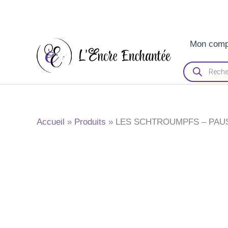
Aller
Mon comp
au
contenu
Recherche
de
produits
Accueil
Produits
LES SCHTROUMPFS – PAU