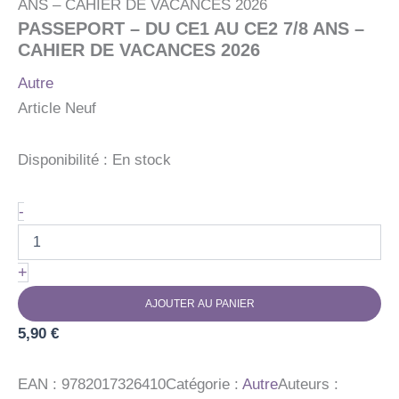
ANS – CAHIER DE VACANCES 2026
PASSEPORT – DU CE1 AU CE2 7/8 ANS –
CAHIER DE VACANCES 2026
Autre
Article Neuf
Disponibilité :
En stock
quantité
-
de
PASSEPORT
-
+
DU
CE1
AJOUTER AU PANIER
AU
5,90
CE2
€
7/8
ANS
EAN :
9782017326410
Catégorie :
Autre
Auteurs :
-