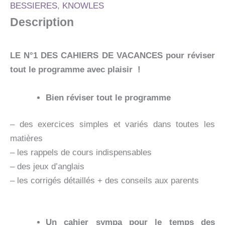
CAHIER
BESSIERES
,
KNOWLES
DE
Description
VACANCES
2026
LE N°1 DES CAHIERS DE VACANCES pour réviser
tout le programme avec plaisir !
Bien réviser tout le programme
– des exercices simples et variés dans toutes les
matières
– les rappels de cours indispensables
– des jeux d’anglais
– les corrigés détaillés + des conseils aux parents
Un cahier sympa pour le temps des