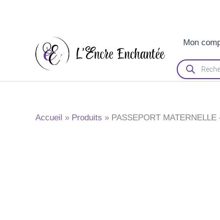
Aller
Mon comp
au
contenu
Recherche
de
produits
Accueil
Produits
PASSEPORT MATERNELLE –