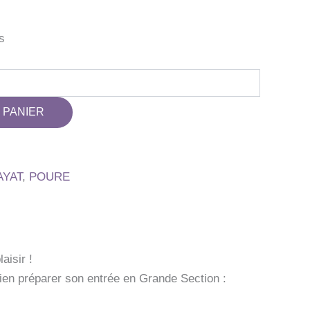
s
 PANIER
AYAT
,
POURE
isir !
ien préparer son entrée en Grande Section :