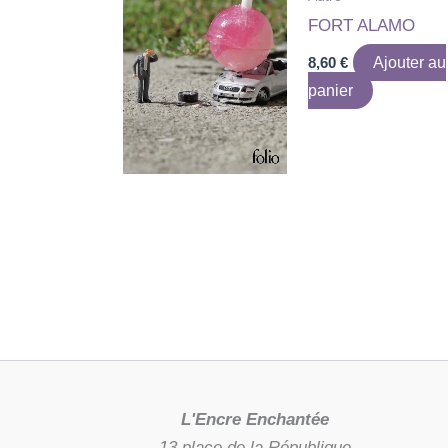
FORT ALAMO
8,60
€
Ajouter au
panier
L'Encre Enchantée
13 place de la République