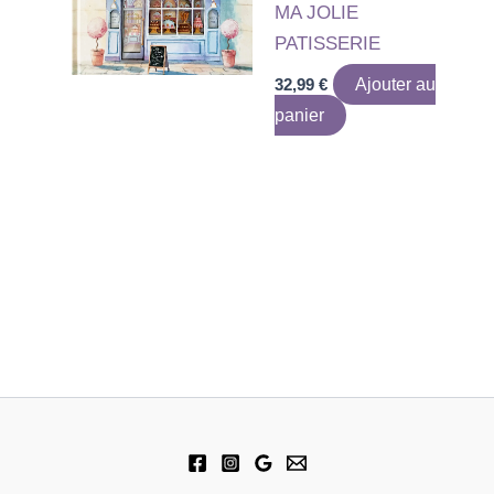
MA JOLIE
PATISSERIE
32,99
€
Ajouter au
panier