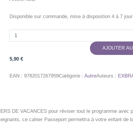
Disponible sur commande, mise à disposition 4 à 7 jour
quantité
de
PASSEPORT
AJOUTER AU
MATERNELLE
-
5,90
€
DE
LA
MOYENNE
EAN :
9782017267959
Catégorie :
Autre
Auteurs :
EXBR
SECTION
A
LA
GRANDE
SECTION
(4-
RS DE VACANCES pour réviser tout le programme avec pla
5
eignants, ce cahier Passeport permettra à votre enfant de b
ANS)
-