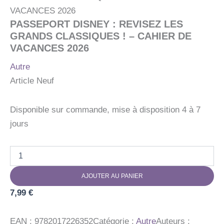
VACANCES 2026
PASSEPORT DISNEY : REVISEZ LES
GRANDS CLASSIQUES ! – CAHIER DE
VACANCES 2026
Autre
Article Neuf
Disponible sur commande, mise à disposition 4 à 7
jours
quantité
de
PASSEPORT
AJOUTER AU PANIER
DISNEY
:
7,99
€
REVISEZ
LES
GRANDS
EAN :
9782017226352
Catégorie :
Autre
Auteurs :