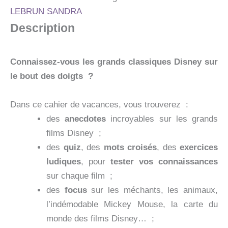
CLASSIQUES
LEBRUN SANDRA
!
Description
-
CAHIER
DE
VACANCES
Connaissez-vous les grands classiques Disney sur
2026
le bout des doigts ?
Dans ce cahier de vacances, vous trouverez :
des
anecdotes
incroyables sur les grands
films Disney ;
des
quiz
, des
mots croisés
, des
exercices
ludiques
, pour
tester vos connaissances
sur chaque film ;
des
focus
sur les méchants, les animaux,
l’indémodable Mickey Mouse, la carte du
monde des films Disney… ;