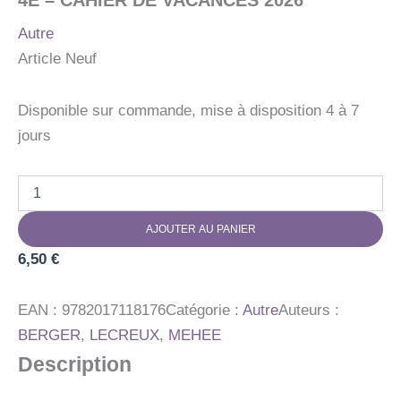
4E – CAHIER DE VACANCES 2026
Autre
Article Neuf
Disponible sur commande, mise à disposition 4 à 7
jours
quantité
de
JOUER
AJOUTER AU PANIER
POUR
REVISER
6,50
€
-
DE
LA
EAN :
9782017118176
Catégorie :
Autre
Auteurs :
5E
BERGER
,
LECREUX
,
MEHEE
A
Description
LA
4E
-