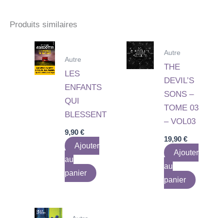
Produits similaires
Autre
Autre
THE
LES
DEVIL’S
ENFANTS
SONS –
QUI
TOME 03
BLESSENT
– VOL03
9,90
€
19,90
€
Ajouter
Ajouter
au
au
panier
panier