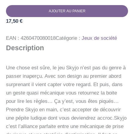
quantité
AJOUTER AU PANIER
de
Skyjo
17,50
€
EAN :
4260470080018
Catégorie :
Jeux de société
Description
Une chose est sûre, le jeu Skyjo n’est pas du genre à
passer inaperçu. Avec son design au premier abord
surprenant il vient capter votre regard. Et puis, dans
un geste quasi mécanique vous retournez la boite
pour lire les règles… Ça y’est, vous êtes piqués…
Prendre Skyjo en main, c’est accepter de découvrir
une pépite ludique dont vous deviendrez accroc.Skyjo
c’est l’alliance parfaite entre une mécanique de prise