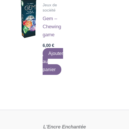
Jeux de
société
Gem –
Chewing
game
6,00
€
Ajouter
au
panier
L'Encre Enchantée